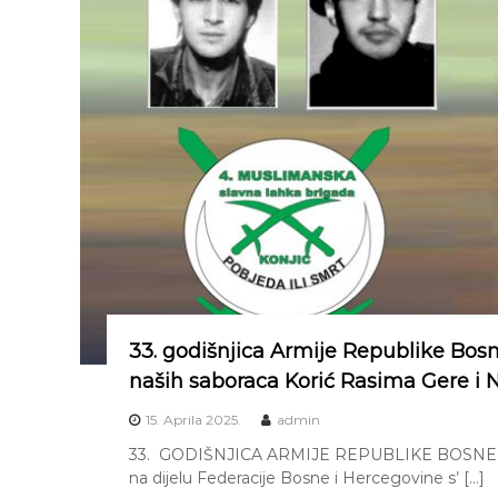
g
a
d
a
33. godišnjica Armije Republike Bos
naših saboraca Korić Rasima Gere i
15. Aprila 2025.
admin
33. GODIŠNJICA ARMIJE REPUBLIKE BOSNE I H
na dijelu Federacije Bosne i Hercegovine s’ […]