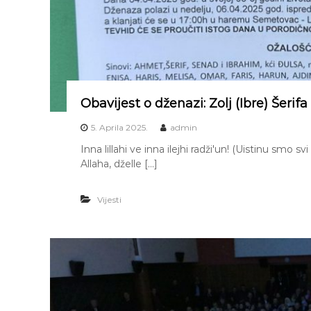
Obavijest o dženazi: Zolj (Ibre) Šerifa
5. Aprila 2025.
admin
Inna lillahi ve inna ilejhi radži'un! (Uistinu smo 
Allaha, dželle […]
Vijesti