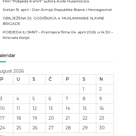
Film “Pobjeda ili smrt” autora Avde Huseinovića
Sretan 15. april – Dan Armije Republike Bosne i Hercegovine!
OBILJEŽENA 32. GODIŠNJICA 4. MUSLIMANSKE SLAVNE
BRIGADE
POBJEDA ILI SMRT – Premijera filma 04. april 2026. u 14:30 –
Kino sala Konjic
alendar
ugust 2026
P
U
S
Č
P
S
N
1
2
3
4
5
6
7
8
9
10
11
12
13
14
15
16
17
18
19
20
21
22
23
24
25
26
27
28
29
30