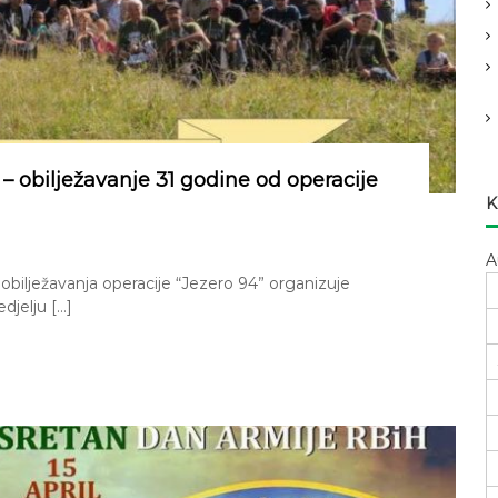
r
:
 – obilježavanje 31 godine od operacije
K
A
ilježavanja operacije “Jezero 94” organizuje
djelju […]