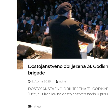
Dostojanstveno obilježena 31. Godiš
brigade
5. Aprila 2025.
admin
DOSTOJANSTVENO OBILJEŽENA 31. GODIŠNJ
Juče je u Konjicu na dostojanstven način u prisu
Vijesti