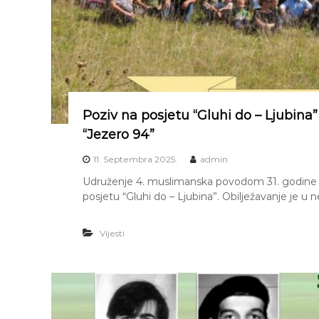
u
s
l
i
m
a
n
Poziv na posjetu “Gluhi do – Ljubina”
s
“Jezero 94”
k
a
11. Septembra 2025.
admin
s
Udruženje 4. muslimanska povodom 31. godine ob
l
posjetu “Gluhi do – Ljubina”. Obilježavanje je u ne
a
v
Vijesti
n
a
b
r
i