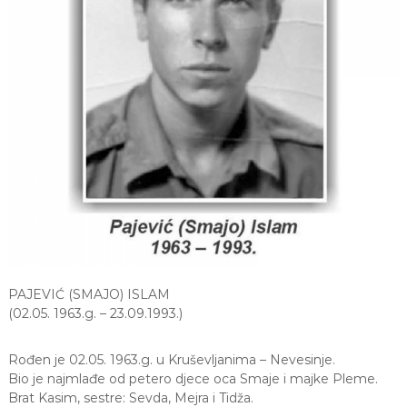
s
l
i
m
a
n
s
k
a
s
l
a
v
PAJEVIĆ (SMAJO) ISLAM
n
(02.05. 1963.g. – 23.09.1993.)
a
b
Rođen je 02.05. 1963.g. u Kruševljanima – Nevesinje.
r
Bio je najmlađe od petero djece oca Smaje i majke Pleme.
i
Brat Kasim, sestre: Sevda, Mejra i Tidža.