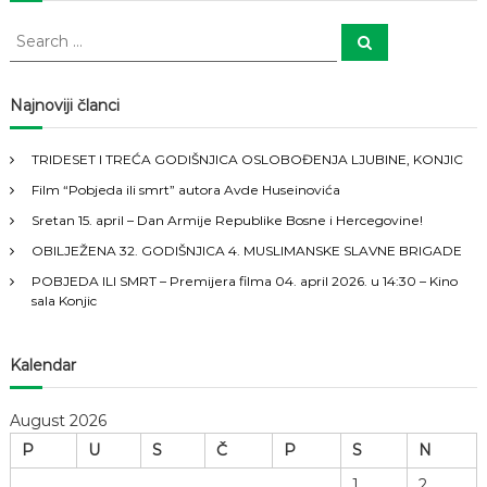
v
S
S
i
e
e
a
a
r
c
g
r
Najnoviji članci
h
c
h
a
TRIDESET I TREĆA GODIŠNJICA OSLOBOĐENJA LJUBINE, KONJIC
f
Film “Pobjeda ili smrt” autora Avde Huseinovića
o
c
r
Sretan 15. april – Dan Armije Republike Bosne i Hercegovine!
:
i
OBILJEŽENA 32. GODIŠNJICA 4. MUSLIMANSKE SLAVNE BRIGADE
POBJEDA ILI SMRT – Premijera filma 04. april 2026. u 14:30 – Kino
j
sala Konjic
a
Kalendar
č
August 2026
l
P
U
S
Č
P
S
N
1
2