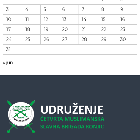
a
3
4
5
6
7
8
9
n
10
11
12
13
14
15
16
a
17
18
19
20
21
22
23
24
25
26
27
28
29
30
k
31
a
« jun