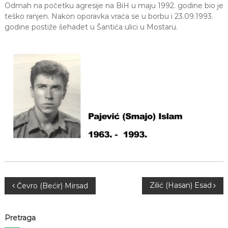
g
Odmah na početku agresije na BiH u maju 1992. godine bio je
a
teško ranjen. Nakon oporavka vraća se u borbu i 23.09.1993.
d
godine postiže šehadet u Šantića ulici u Mostaru.
a
N
Zilić (Hasan) Esad
Čevro (Bećir) Mirsad
a
Pretraga