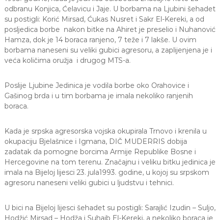
odbranu Konjica, Ćelavicu i Jaje. U borbama na Ljubini šehadet
su postigli: Korić Mirsad, Ćukas Nusret i Sakr El-Kereki, a od
posljedica borbe nakon bitke na Ahiret je preselio i Nuhanović
Hamza, dok je 14 boraca ranjeno, 7 teže i 7 lakše. U ovim
borbama naneseni su veliki gubici agresoru, a zaplijenjena je i
veća količima oružja i drugog MTS-a.
Poslije Ljubine Jedinica je vodila borbe oko Orahovice i
Gašinog brda i u tim borbama je imala nekoliko ranjenih
boraca.
Kada je srpska agresorska vojska okupirala Trnovo i krenila u
okupaciju Bjelašnice i Igmana, DIČ MUDERRIS dobija
zadatak da pomogne borcima Armije Republike Bosne i
Hercegovine na tom terenu. Značajnu i veliku bitku jedinica je
imala na Bijeloj lijesci 23. jula1993. godine, u kojoj su srpskom
agresoru naneseni veliki gubici u ljudstvu i tehnici.
U bici na Bijeloj lijesci šehadet su postigli: Sarajlić Izudin – Suljo,
Hodžić Mirsad – Hodža i Suhajb El-Kereki, a nekoliko boraca je