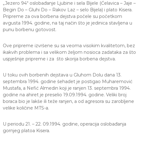
„Jezero 94“ oslobađanje Ljubine i sela Bijele (Ćelavica – Jaje –
Begin Do – Gluhi Do – Rakov Laz – selo Bijela) i plato Kisera.
Pripreme za ova borbena dejstva počele su početkom
avgusta 1994. godine, na taj način što je jedinica stavljena u
punu borbenu gotovost.
Ove pripreme izvršene su sa veoma visokim kvalitetom, bez
ikakvih problema i sa velikom željom nosioca zadataka za što
uspješnije pripreme i za što skorija borbena dejstva.
U toku ovih borbenih dejstava u Gluhom Dolu dana 13.
septembra 1994. godine šehadet je postigao Muharemović
Mustafa, a Nefić Almedin koji je ranjen 13. septembra 1994.
godine na ahiret je preselio 19.09.1994. godine. Veliki broj
boraca bio je lakše ili teže ranjen, a od agresora su zarobljene
velike količine MTS-a.
U periodu 21. – 22. 09.1994. godine, operacija oslobađanja
gornjeg platoa Kisera.