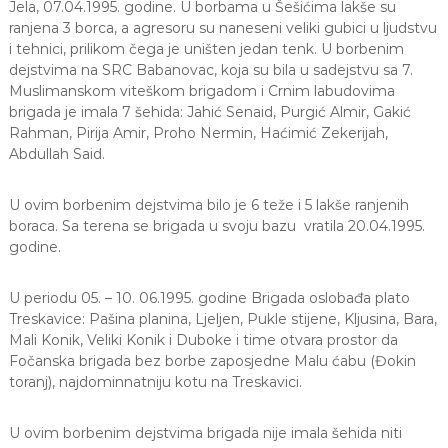
Jela, 07.04.1995. godine. U borbama u Šešićima lakše su
ranjena 3 borca, a agresoru su naneseni veliki gubici u ljudstvu
i tehnici, prilikom čega je uništen jedan tenk. U borbenim
dejstvima na SRC Babanovac, koja su bila u sadejstvu sa 7.
Muslimanskom viteškom brigadom i Crnim labudovima
brigada je imala 7 šehida: Jahić Senaid, Purgić Almir, Gakić
Rahman, Pirija Amir, Proho Nermin, Haćimić Zekerijah,
Abdullah Said.
U ovim borbenim dejstvima bilo je 6 teže i 5 lakše ranjenih
boraca. Sa terena se brigada u svoju bazu vratila 20.04.1995.
godine.
U periodu 05. – 10. 06.1995. godine Brigada oslobađa plato
Treskavice: Pašina planina, Ljeljen, Pukle stijene, Kljusina, Bara,
Mali Konik, Veliki Konik i Duboke i time otvara prostor da
Fočanska brigada bez borbe zaposjedne Malu ćabu (Đokin
toranj), najdominnatniju kotu na Treskavici.
U ovim borbenim dejstvima brigada nije imala šehida niti