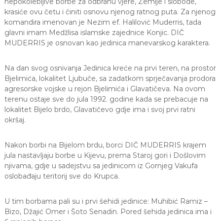
nepokolebljive borbe za odbranu vjere, Zemlje i slobode,
krasiće ovu četu i činiti osnovu njenog ratnog puta. Za njenog
komandira imenovan je Nezim ef. Halilović Muderris, tada
glavni imam Medžlisa islamske zajednice Konjic. DIČ
MUDERRIS je osnovan kao jedinica manevarskog karaktera.
Na dan svog osnivanja Jedinica kreće na prvi teren, na prostor
Bjelimića, lokalitet Ljubuče, sa zadatkom sprječavanja prodora
agresorske vojske u rejon Bjelimića i Glavatičeva. Na ovom
terenu ostaje sve do jula 1992. godine kada se prebacuje na
lokalitet Bijelo brdo, Glavatičevo gdje ima i svoj prvi ratni
okršaj.
Nakon borbi na Bijelom brdu, borci DIČ MUDERRIS krajem
jula nastavljaju borbe u Kijevu, prema Staroj gori i Došlovim
njivama, gdje u sadejstvu sa jedinicom iz Gornjeg Vakufa
oslobađaju teritorij sve do Krupca.
U tim borbama pali su i prvi šehidi jedinice: Muhibić Ramiz –
Bizo, Džajić Omer i Šoto Senadin. Pored šehida jedinica ima i