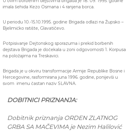
U ovim borbenim dejstvima brigada je 18. 09. 1995. godine
imala šehida Kezo Osmana i 4 ranjena borca.
U periodu 10.-15.10.1995. godine Brigada odlazi na Župsko –
Bjelimićko ratište, Glavatičevo.
Potpisivanje Dejtonskog sporazuma i prekid borbenih
dejstava Brigada je dočekala u zoni odgovornosti 1. Korpusa
na položajima na Treskavici.
Brigada je u okviru transformacije Armije Republike Bosne i
Hercegovine, rasformirana juna 1996. godine, ponijevši u
svom imenu častan naziv SLAVNA.
DOBITNICI PRIZNANJA:
Dobitnik priznanja ORDEN ZLATNOG
GRBA SA MAČEVIMA je Nezim Halilović