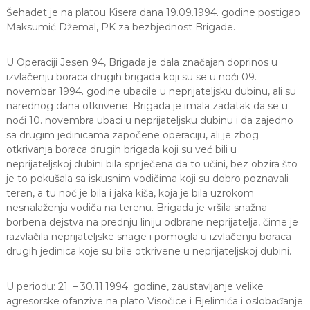
Šehadet je na platou Kisera dana 19.09.1994. godine postigao
Maksumić Džemal, PK za bezbjednost Brigade.
U Operaciji Jesen 94, Brigada je dala značajan doprinos u
izvlačenju boraca drugih brigada koji su se u noći 09.
novembar 1994. godine ubacile u neprijateljsku dubinu, ali su
narednog dana otkrivene. Brigada je imala zadatak da se u
noći 10. novembra ubaci u neprijateljsku dubinu i da zajedno
sa drugim jedinicama započene operaciju, ali je zbog
otkrivanja boraca drugih brigada koji su već bili u
neprijateljskoj dubini bila spriječena da to učini, bez obzira što
je to pokušala sa iskusnim vodičima koji su dobro poznavali
teren, a tu noć je bila i jaka kiša, koja je bila uzrokom
nesnalaženja vodiča na terenu. Brigada je vršila snažna
borbena dejstva na prednju liniju odbrane neprijatelja, čime je
razvlačila neprijateljske snage i pomogla u izvlačenju boraca
drugih jedinica koje su bile otkrivene u neprijateljskoj dubini.
U periodu: 21. – 30.11.1994. godine, zaustavljanje velike
agresorske ofanzive na plato Visočice i Bjelimića i oslobađanje