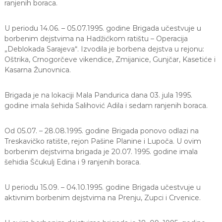
ranjenih boraca.
U periodu 14.06. – 05.07.1995. godine Brigada učestvuje u
borbenim dejstvima na Hadžićkom ratištu – Operacija
„Deblokada Sarajeva“. Izvodila je borbena dejstva u rejonu:
Oštrika, Crnogorčeve vikendice, Zmijanice, Gunjčar, Kasetiće i
Kasarna Žunovnica.
Brigada je na lokaciji Mala Pandurica dana 03. jula 1995.
godine imala šehida Salihović Adila i sedam ranjenih boraca.
Od 05.07. – 28.08.1995. godine Brigada ponovo odlazi na
Treskavičko ratište, rejon Pašine Planine i Lupoča. U ovim
borbenim dejstvima brigada je 20.07. 1995. godine imala
šehidia Ščukulj Edina i 9 ranjenih boraca.
U periodu 15.09. – 04.10.1995. godine Brigada učestvuje u
aktivnim borbenim dejstvima na Prenju, Zupci i Crvenice.