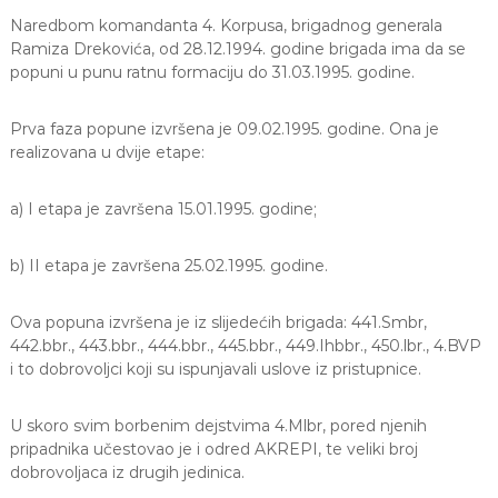
g
a
Naredbom komandanta 4. Korpusa, brigadnog generala
Ramiza Drekovića, od 28.12.1994. godine brigada ima da se
d
popuni u punu ratnu formaciju do 31.03.1995. godine.
a
Prva faza popune izvršena je 09.02.1995. godine. Ona je
realizovana u dvije etape:
a) I etapa je završena 15.01.1995. godine;
b) II etapa je završena 25.02.1995. godine.
Ova popuna izvršena je iz slijedećih brigada: 441.Smbr,
442.bbr., 443.bbr., 444.bbr., 445.bbr., 449.Ihbbr., 450.lbr., 4.BVP
i to dobrovoljci koji su ispunjavali uslove iz pristupnice.
U skoro svim borbenim dejstvima 4.Mlbr, pored njenih
pripadnika učestovao je i odred AKREPI, te veliki broj
dobrovoljaca iz drugih jedinica.