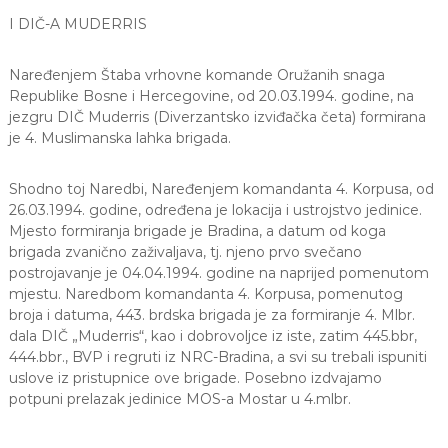
s
I DIČ-A MUDERRIS
l
i
Naređenjem Štaba vrhovne komande Oružanih snaga
m
Republike Bosne i Hercegovine, od 20.03.1994. godine, na
a
jezgru DIČ Muderris (Diverzantsko izviđačka četa) formirana
n
je 4. Muslimanska lahka brigada.
s
k
Shodno toj Naredbi, Naređenjem komandanta 4. Korpusa, od
a
26.03.1994. godine, određena je lokacija i ustrojstvo jedinice.
s
Mjesto formiranja brigade je Bradina, a datum od koga
brigada zvanično zaživaljava, tj. njeno prvo svečano
l
postrojavanje je 04.04.1994. godine na naprijed pomenutom
a
mjestu. Naredbom komandanta 4. Korpusa, pomenutog
v
broja i datuma, 443. brdska brigada je za formiranje 4. Mlbr.
n
dala DIČ „Muderris“, kao i dobrovoljce iz iste, zatim 445.bbr,
a
444.bbr., BVP i regruti iz NRC-Bradina, a svi su trebali ispuniti
b
uslove iz pristupnice ove brigade. Posebno izdvajamo
r
potpuni prelazak jedinice MOS-a Mostar u 4.mlbr.
i