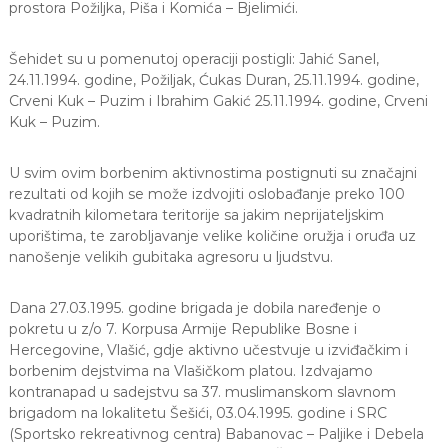
prostora Požiljka, Piša i Komića – Bjelimići.
Šehidet su u pomenutoj operaciji postigli: Jahić Sanel,
24.11.1994. godine, Požiljak, Ćukas Duran, 25.11.1994. godine,
Crveni Kuk – Puzim i Ibrahim Gakić 25.11.1994. godine, Crveni
Kuk – Puzim.
U svim ovim borbenim aktivnostima postignuti su značajni
rezultati od kojih se može izdvojiti oslobađanje preko 100
kvadratnih kilometara teritorije sa jakim neprijateljskim
uporištima, te zarobljavanje velike količine oružja i oruđa uz
nanošenje velikih gubitaka agresoru u ljudstvu.
Dana 27.03.1995. godine brigada je dobila naređenje o
pokretu u z/o 7. Korpusa Armije Republike Bosne i
Hercegovine, Vlašić, gdje aktivno učestvuje u izviđačkim i
borbenim dejstvima na Vlašičkom platou. Izdvajamo
kontranapad u sadejstvu sa 37. muslimanskom slavnom
brigadom na lokalitetu Šešići, 03.04.1995. godine i SRC
(Sportsko rekreativnog centra) Babanovac – Paljike i Debela