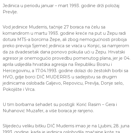
Jedinica u periodu januar – mart 1993. godine drži položaj
Prevlje.
Vod jedinice Muderris, tačnije 27 boraca na čelu sa
komandirom u martu 1993. godine kreće na put u Žepu radi
dotura MTS-a borcima Žepe, ali zbog nemogućnosti proboja
preko prevoja Sjemeč jedinica se vraća u Konjic, sa namjerom
da za dvadesetak dana ponovo pokuša ući u Žepu. Hrvatski
agresor je onemogućio provedbu pomenutog plana, jer je 04.
aprila uslijedila hrvatska agresija na Republiku Bosnu i
Hercegovinu, a 17.04.1993. godine dolazi do žestokih borbi sa
HVO, gdje borci DIČ MUDERRIS u sadejstvu sa drugim
jedinicama oslobađa Galjevo, Repovicu, Prevlja, Donje selo,
Pokojište i Vrca.
U tim borbama šehadet su postigli: Korić Rasim – Gera i
Nuhanović Muzafer, a više boraca je ranjeno.
Slijedeću veliku bitku DIČ Muderris imao je na Ljubini, 28. juna
1993. godine, kada je jedinica oslobodila značajne kote za