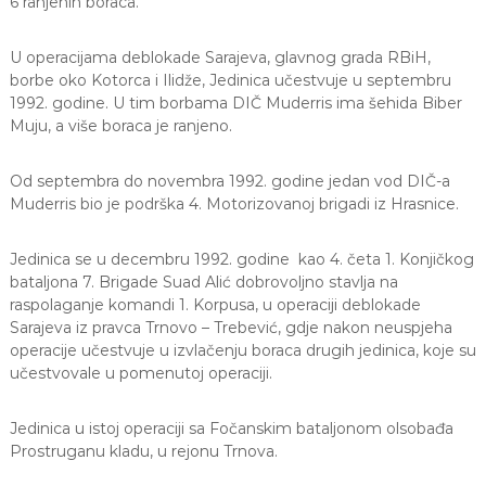
6 ranjenih boraca.
U operacijama deblokade Sarajeva, glavnog grada RBiH,
borbe oko Kotorca i Ilidže, Jedinica učestvuje u septembru
1992. godine. U tim borbama DIČ Muderris ima šehida Biber
Muju, a više boraca je ranjeno.
Od septembra do novembra 1992. godine jedan vod DIČ-a
Muderris bio je podrška 4. Motorizovanoj brigadi iz Hrasnice.
Jedinica se u decembru 1992. godine kao 4. četa 1. Konjičkog
bataljona 7. Brigade Suad Alić dobrovoljno stavlja na
raspolaganje komandi 1. Korpusa, u operaciji deblokade
Sarajeva iz pravca Trnovo – Trebević, gdje nakon neuspjeha
operacije učestvuje u izvlačenju boraca drugih jedinica, koje su
učestvovale u pomenutoj operaciji.
Jedinica u istoj operaciji sa Fočanskim bataljonom olsobađa
Prostruganu kladu, u rejonu Trnova.