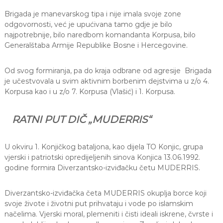
Brigada je manevarskog tipa i nije imala svoje zone
odgovornosti, već je upućivana tamo gdje je bilo
najpotrebnije, bilo naredbom komandanta Korpusa, bilo
Generalštaba Armije Republike Bosne i Hercegovine.
Od svog formiranja, pa do kraja odbrane od agresije Brigada
je učestvovala u svim aktivnim borbenim dejstvima u z/o 4.
Korpusa kao i u z/o 7. Korpusa (Vlašić) i 1. Korpusa.
RATNI PUT DIČ „MUDERRIS“
U okviru 1. Konjičkog bataljona, kao dijela TO Konjic, grupa
vjerski i patriotski opredijeljenih sinova Konjica 13.06.1992.
godine formira Diverzantsko-izviđačku četu MUDERRIS.
Diverzantsko-izviđačka četa MUDERRIS okuplja borce koji
svoje živote i životni put prihvataju i vode po islamskim
načelima. Vjerski moral, plemeniti i čisti ideali iskrene, čvrste i