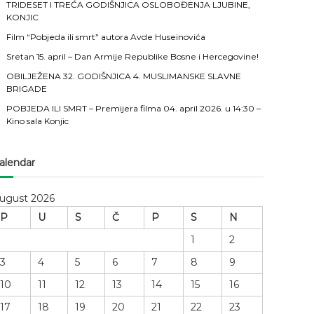
TRIDESET I TREĆA GODIŠNJICA OSLOBOĐENJA LJUBINE,
KONJIC
Film “Pobjeda ili smrt” autora Avde Huseinovića
Sretan 15. april – Dan Armije Republike Bosne i Hercegovine!
OBILJEŽENA 32. GODIŠNJICA 4. MUSLIMANSKE SLAVNE
BRIGADE
POBJEDA ILI SMRT – Premijera filma 04. april 2026. u 14:30 –
Kino sala Konjic
alendar
ugust 2026
P
U
S
Č
P
S
N
1
2
3
4
5
6
7
8
9
10
11
12
13
14
15
16
17
18
19
20
21
22
23