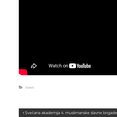
g
a
d
a
Vijesti
N
Svečana akademija 4. muslimanske slavne brigade