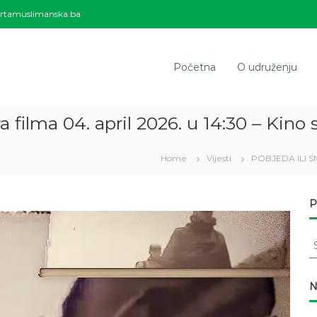
rtamuslimanska.ba
Početna
O udruženju
ilma 04. april 2026. u 14:30 – Kino s
Home
Vijesti
POBJEDA ILI SMR
P
S
e
a
r
N
c
h