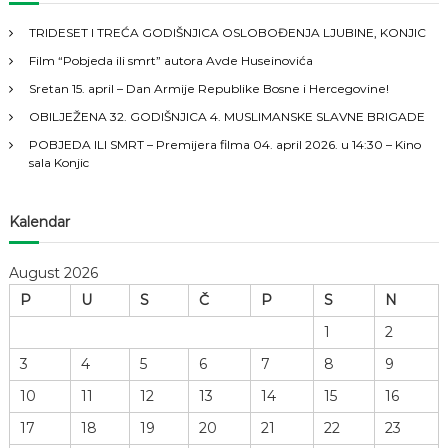
c
h
a
TRIDESET I TREĆA GODIŠNJICA OSLOBOĐENJA LJUBINE, KONJIC
f
Film “Pobjeda ili smrt” autora Avde Huseinovića
o
c
r
Sretan 15. april – Dan Armije Republike Bosne i Hercegovine!
:
i
OBILJEŽENA 32. GODIŠNJICA 4. MUSLIMANSKE SLAVNE BRIGADE
POBJEDA ILI SMRT – Premijera filma 04. april 2026. u 14:30 – Kino
j
sala Konjic
a
Kalendar
č
August 2026
l
P
U
S
Č
P
S
N
1
2
a
3
4
5
6
7
8
9
n
10
11
12
13
14
15
16
a
17
18
19
20
21
22
23