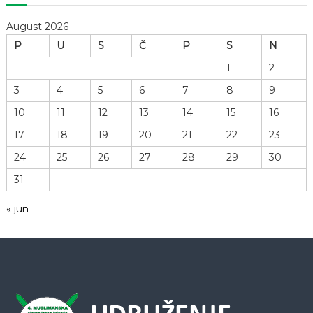
č
August 2026
l
P
U
S
Č
P
S
N
1
2
a
3
4
5
6
7
8
9
n
10
11
12
13
14
15
16
a
17
18
19
20
21
22
23
24
25
26
27
28
29
30
k
31
a
« jun