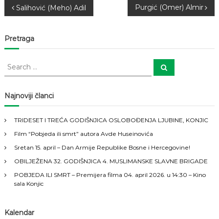
g
N
Purgić (Omer) Almir
Salihović (Meho) Adil
a
d
a
a
Pretraga
v
S
S
i
e
e
a
a
r
c
g
r
Najnoviji članci
h
c
h
a
TRIDESET I TREĆA GODIŠNJICA OSLOBOĐENJA LJUBINE, KONJIC
f
Film “Pobjeda ili smrt” autora Avde Huseinovića
o
c
r
Sretan 15. april – Dan Armije Republike Bosne i Hercegovine!
:
i
OBILJEŽENA 32. GODIŠNJICA 4. MUSLIMANSKE SLAVNE BRIGADE
POBJEDA ILI SMRT – Premijera filma 04. april 2026. u 14:30 – Kino
j
sala Konjic
a
Kalendar