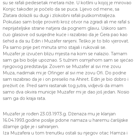
su se rafali pedesetak metara niže. U kotlini u kojoj je mirovao
Konjic također je počelo da se puca. Lijevo od mene, sa
Zlatara dolazili su dugi i zlokobni rafali puškomitraljeza.
Pokušao sam bolje proviriti kroz otvor na zgradi ali me rafal s
neprijateljske strane natjera da pognem glavu. Uskoro sam
čuo glasove od susjedne kuće i razabrao da je Gera pao kao
šehid a da su Edin i Muzafer ranjeni. Teško je to bilo vjerovat.
Pa samo prije pet minuta smo stajali i rukovali se.
Muzafer je izvučen blizu mjesta na kom se nalazio. Tamam
sam ga bio bolje upoznao. S tužnim osmjehom sam se sjećao
njegovog predstavlja: Zovem se Muzafer al svi me zovu
Muza, nadimak mi je Ofinger al svi me zovu Ofi. Do podne
sam razabrao da je i on preselio na Ahiret. Edin je bio dobro i
preživit će. Pred sami rastanak tog jutra, vidjevši da imam
samo dva okvira municije Muzafer mi je dao još jedan. Nosio
sam ga do kraja rata.
Muzafer je rođen 23.03.1973.g. Dženaza mu je klanjan
16.04.1993.godine poslije pdone namaza u haremu čaršijske
džamije gdje je i sahranjen.
Iza Muzafera u tom trenutku ostali su njegov otac Hamza i