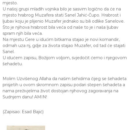
mjesto.
U našoj grupi mlađih vojnika bilo je sasvim logično da će na
mjesto hrabrog Muzafera stati Sanel Jahić-Čupo. Hrabrost i
ljubav koju je plijenio Muzafer jednako su bili odlike Sanelove.
Što je njihova hrabrost bila veća od naše to je i naša ljubav
spram njih bila veća.
Na mjestu Gere u idućim bitkama stajao je novi komandir,
odmah uza nj, gdje za života stajao Muzafer, od tad će stajati
Sanel.
U idućem zapisu, Božijom voljom, svjedočit ćemo i njegovom
šehadetu.
Molim Uzvišenog Allaha da našim šehidima čijeg se šehadeta
prisjetih u ovom skromnom zapisu podari stepen šehadeta a
nama preživjelima život dostojan njihovog zagoravanja na
Sudnjem danu! AMIN!
(Zapisao: Esad Bajić)