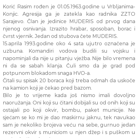
g
Korić Rasim rođen je 01.05.1963.godine u Vrbljanima-
a
Konjic. Agresija ga je zatekla kao radnika ZZTO
d
Sarajevo. Član je jedinice MUDERIS od prvog dana
a
njenog osnivanja. Izrazito hrabar, sposoban, borac i
čvrst vjernik. Jedan od stubova čete MUDERIS.
15.aprila 1993.godine oko 4 sata ujutro označena je
uzbuna. Komandiri vodova budili su vojsku i
napominjali da nije u pitanju vježba. Nije bilo vremena
ni da se sabah klanja. Čuli smo da je grad pod
potpunom blokadom snaga HVO-a.
Čitali su spisak 20 boraca koji treba odmah da uskoče
na kamion koji je čekao pred bazom.
Bilo je to vrijeme kada još nismo imali dovoljno
naoružanja. Oni koji su čitani dobijali su od onih koji su
ostajali po koji okvir, bombu, paket municije. Ne
sjećam se ko mi je dao maskirnu jaknu, tek navukao
sam je nekoliko brojeva veću na sebe, gurnuo jedan
rezervni okvir s municiom u njen džep i s puškom u