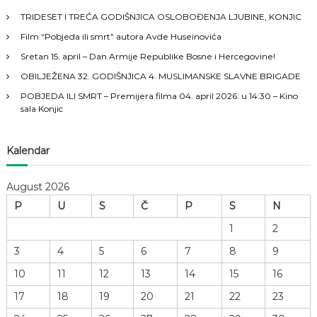
h
a
TRIDESET I TREĆA GODIŠNJICA OSLOBOĐENJA LJUBINE, KONJIC
f
Film “Pobjeda ili smrt” autora Avde Huseinovića
o
c
r
Sretan 15. april – Dan Armije Republike Bosne i Hercegovine!
:
i
OBILJEŽENA 32. GODIŠNJICA 4. MUSLIMANSKE SLAVNE BRIGADE
POBJEDA ILI SMRT – Premijera filma 04. april 2026. u 14:30 – Kino
j
sala Konjic
a
Kalendar
č
August 2026
l
P
U
S
Č
P
S
N
1
2
a
3
4
5
6
7
8
9
n
10
11
12
13
14
15
16
a
17
18
19
20
21
22
23