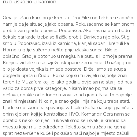
ruci uskočio u kamion.
Gera je ušao i kamion je krenuo. Proučili smo tekbire i saopćio
nam je da je situacija jako opasna. Pokušaćemo se kamionom
probiti van grada u pravcu Podorašca. Ako nas na putu budu
čekale barikade treba se fizički probit. Barikada nije bilo. Stigli
smo u Podorašac, izašli iz kamiona, klanjali sabah i krenuli ka
Homolju gdje stižemo nešto prije izlaska sunca. Bilo je
oblačno. Grad je potonuo u maglu. Na putu s Homolja prema
Konjicu vidjele su se svježe iskopane zemunice. U našoj grupi
bilo je dosta vojnika iz mlađe postave. Držali smo se skupa
pogleda uprta u Čupu i Edina koji su tu živjeli i najbolje znali
teren te Muzafera koji je iako godinu dvije samo stariji od nas
važio za borca prve kategorije. Nisam imao pojma šta se
dešava, odakle odjednom rovovi iznad grada. Nisu to najbolje
znali ni mještani. Niko nije znao gdje linija na koju treba stati.
Ljude smo skoro na spavanju zaticali u kućama koje graniče s
onim djelom koji je kontrolisao HVO. Komandir Gera nam se
obratio s nekoliko riječi, rukovali smo se i svak je krenuo ka
mjestu koje mu je određeno. Tek što sam utrčao na gornji
sprat nezavršene kuće i pokušao naći najbolje mjesto začuli