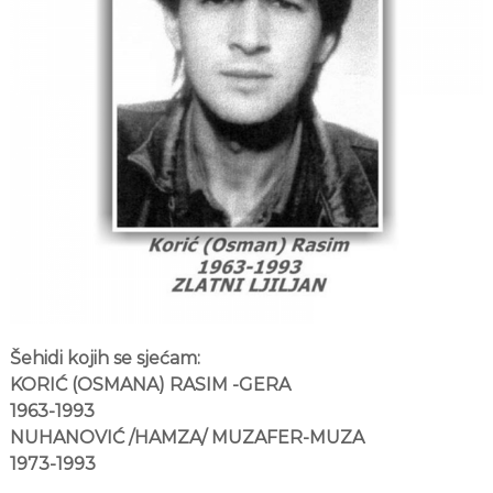
s
l
i
m
a
n
s
k
a
s
l
a
v
Šehidi kojih se sjećam:
n
KORIĆ (OSMANA) RASIM -GERA
a
1963-1993
b
NUHANOVIĆ /HAMZA/ MUZAFER-MUZA
r
1973-1993
i