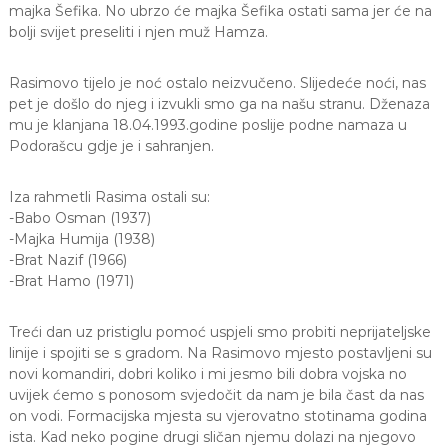
majka Šefika. No ubrzo će majka Šefika ostati sama jer će na
bolji svijet preseliti i njen muž Hamza.
Rasimovo tijelo je noć ostalo neizvučeno. Slijedeće noći, nas
pet je došlo do njeg i izvukli smo ga na našu stranu. Dženaza
mu je klanjana 18.04.1993.godine poslije podne namaza u
Podorašcu gdje je i sahranjen.
Iza rahmetli Rasima ostali su:
-Babo Osman (1937)
-Majka Humija (1938)
-Brat Nazif (1966)
-Brat Hamo (1971)
Treći dan uz pristiglu pomoć uspjeli smo probiti neprijateljske
linije i spojiti se s gradom. Na Rasimovo mjesto postavljeni su
novi komandiri, dobri koliko i mi jesmo bili dobra vojska no
uvijek ćemo s ponosom svjedočit da nam je bila čast da nas
on vodi. Formacijska mjesta su vjerovatno stotinama godina
ista. Kad neko pogine drugi sličan njemu dolazi na njegovo